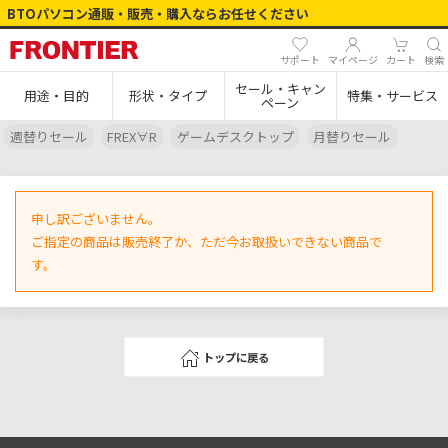
BTOパソコン通販・販売・購入ならお任せください
サポート
マイページ
カート
検索
セール・キャン
用途・目的
形状・タイプ
特集・サービス
ペーン
週替りセール
FREX∀R
ゲームデスクトップ
月替りセール
申し訳ございません。
ご指定の商品は販売終了か、ただ今お取扱いできない商品で
す。
トップに戻る