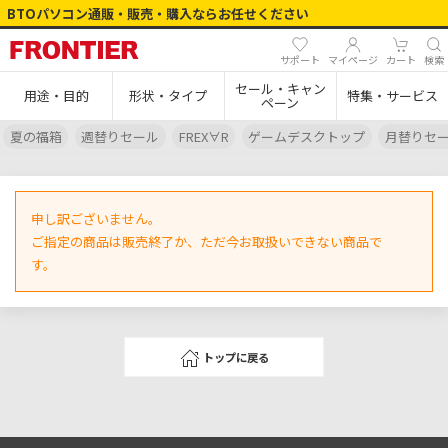
BTOパソコン通販・販売・購入ならお任せください
サポート
マイページ
カート
検索
セール・キャン
用途・目的
形状・タイプ
特集・サービス
ペーン
夏の福箱
週替りセール
FREX∀R
ゲームデスクトップ
月替りセ
申し訳ございません。
ご指定の商品は販売終了か、ただ今お取扱いできない商品で
す。
トップに戻る