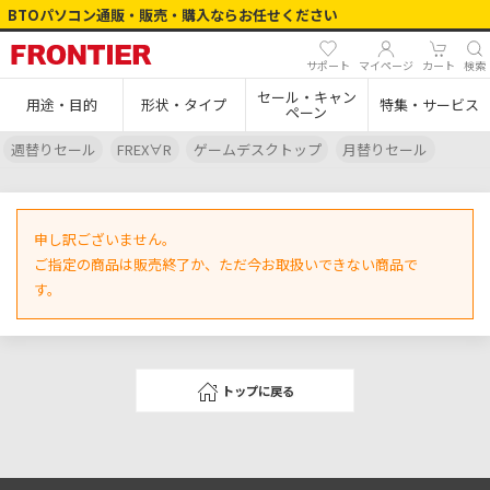
BTOパソコン通販・販売・購入ならお任せください
サポート
マイページ
カート
検索
セール・キャン
用途・目的
形状・タイプ
特集・サービス
ペーン
週替りセール
FREX∀R
ゲームデスクトップ
月替りセール
申し訳ございません。
ご指定の商品は販売終了か、ただ今お取扱いできない商品で
す。
トップに戻る