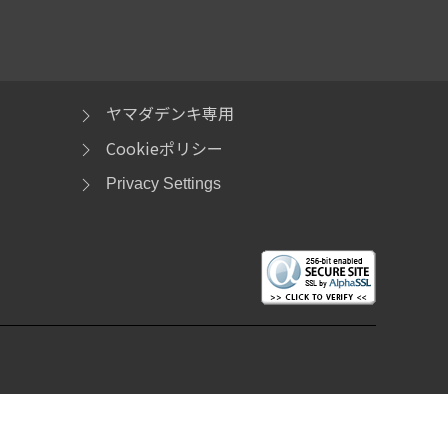
ヤマダデンキ専用
Cookieポリシー
Privacy Settings
ロゴ、Celeron、Celeron Inside、Intel Atom、Intel Atom Inside、
de は、アメリカ合衆国およびその他の国における Intel Corporationの商標です。