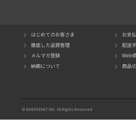
はじめてのお客さま
お支
徹底した品質管理
配送
メルマガ登録
Web
納期について
商品
© INVERSENET INC. All Rights Reserved
Intel、インテル、Intel ロゴ、Intel Inside、Intel Inside ロゴ、Centri
Intel Core、Core Inside、Itanium、Itanium Inside、Pen