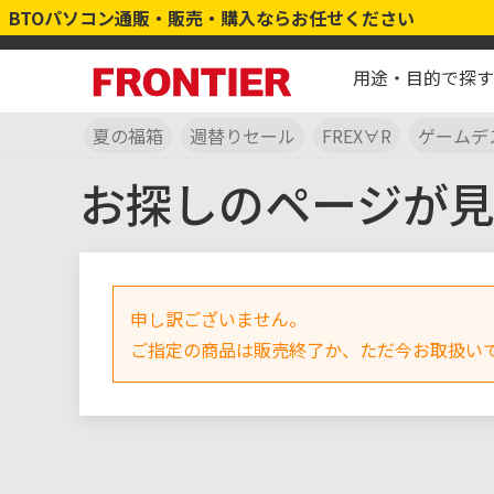
BTOパソコン通販・販売・購入ならお任せください
用途・目的で探す
夏の福箱
週替りセール
FREX∀R
ゲームデ
お探しのページが
申し訳ございません。
ご指定の商品は販売終了か、ただ今お取扱い