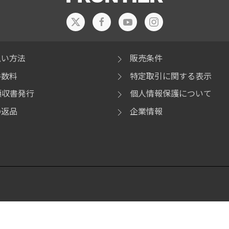
払い方法
販売条件
手数料
特定取引に関する表示
領収書発行
個人情報保護について
の返品
企業情報
no、Centrino Inside、Intel Viiv、Intel Viiv ロゴ、Intel vPro、 Intel vPro 
tium、Pentium Inside、Viiv Inside、vPro Inside、Xeon、Xeon Insi