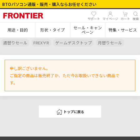
BTOパソコン通販・販売・購入ならお任せください
サポート
マイページ
カート
検索
セール・キャン
用途・目的
形状・タイプ
特集・サービス
ペーン
週替りセール
FREX∀R
ゲームデスクトップ
月替りセール
申し訳ございません。
ご指定の商品は販売終了か、ただ今お取扱いできない商品で
す。
トップに戻る