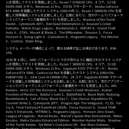
ムを使用してテストを実施しました。Ryzen 7 5700X3D CPU、8 コア、32 GB
DDR4-3600 メモリ、Windows 11 Pro、X570S マザーボード、Nvidia GeForce
RTX 4080 を搭載したテスト システム (VBS=Off) と、Ryzen 7 5800X3D CPU を搭
載した同等構成システムを比較しました。比較にあたり、次のゲームでパフォーマ
ンス (パフォーマンス最優先モード) を測定しました。Shadow of the Tomb
Raider、Cyberpunk 2077、Red Dead Redemption 2、Assassin's Creed
Valhalla、Watch Dogs: Legion、Borderlands 3、FARCRY 6、Grand Theft
Auto V、GTA5、Mount & Blade 2、The Riftbreaker、Division 2、Forza
Horizon 5、Dying Light 2、Civilization 6、Hogwarts Legacy、The Witcher
3、Control、Elden Ring。
システム メーカーの構成によって、異なる結果が生じる場合があります。R5K-
138。
2026 年 4 月に、AMD パフォーマンス ラボが次のように構成されたテスト システ
ムを使用してテストを実施しました。Ryzen 7 5800X3D CPU、8 コア、32 GB
DDR4-3600 メモリ、Windows 11 Pro、Gigabyte X570 マザーボード、Nvidia
GeForce RTX 5090、Carbice Ice Pad を搭載したテスト システム (VBS=ON、
ReBAR=ON) と、Intel Core i9-14900K CPU、24 コア、Gigabyte B760M マザーボ
ードを搭載した同等構成システムを比較しました。比較にあたり、次のアプリケー
ションでパフォーマンス (パフォーマンス最優先モード) を測定しました。ARC
Raiders、Anno 117: Pax Romana、Assassin's Creed Shadows、Avatar:
Frontiers of Pandora、Baldur's Gate 3、Battlefield 6、Black Myth: Wukong、
Borderlands 4、Call of Duty: Black Ops 7、Clair Obscur: Expedition 33、
Counter-Strike 2、Cyberpunk 2077、Dragon Age: The Veilguard、F1 25、Far
Cry 6、Final Fantasy14 Dawntrail (2024)、Forza Horizon 5、Grand Theft
Auto V Enhanced、HITMAN 3、Hogwarts Legacy、Horizon Zero Dawn、
League of Legends、Marvel Rivals、Marvel's Spider-Man Remastered、Metro
Exodus、Metro Exodus Enhanced Edition、Monster Hunter Wilds、Shadow
of the Tomb Raider、Sid Meier's Civilization VII、Star Wars Outlaws、
Starfield、Tom Clancy's Rainbow Six Siege、Total War: WARHAMMER III、