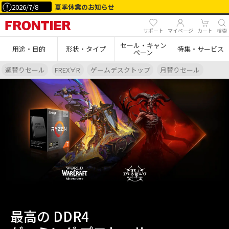
2026/7/8
夏季休業のお知らせ
サポート
マイページ
カート
検索
セール・キャン
用途・目的
形状・タイプ
特集・サービス
ペーン
週替りセール
FREX∀R
ゲームデスクトップ
月替りセール
最高の DDR4