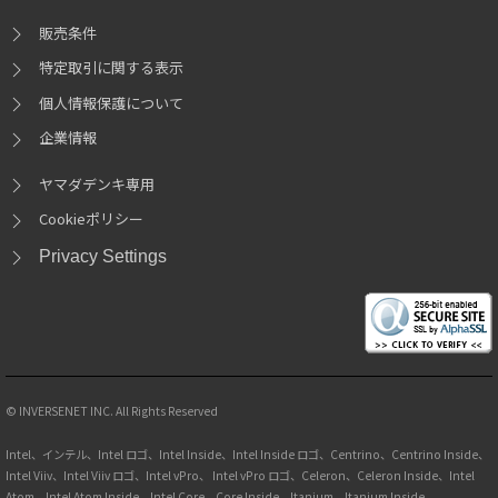
販売条件
特定取引に関する表示
個人情報保護について
企業情報
ヤマダデンキ専用
Cookieポリシー
Privacy Settings
© INVERSENET INC. All Rights Reserved
Intel、インテル、Intel ロゴ、Intel Inside、Intel Inside ロゴ、Centrino、Centrino Inside、
Intel Viiv、Intel Viiv ロゴ、Intel vPro、 Intel vPro ロゴ、Celeron、Celeron Inside、Intel
Atom、Intel Atom Inside、Intel Core、Core Inside、Itanium、Itanium Inside、