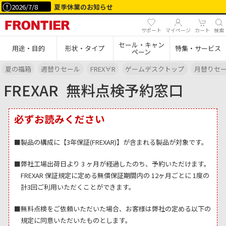
2026/7/8
夏季休業のお知らせ
サポート
マイページ
カート
検索
セール・キャン
用途・目的
形状・タイプ
特集・サービス
ペーン
夏の福箱
週替りセール
FREX∀R
ゲームデスクトップ
月替りセ
FREXAR
無料点検予約窓口
必ずお読みください
■製品の構成に【3年保証(FREXAR)】が含まれる製品が対象です。
■弊社工場出荷日より 3 ヶ月が経過したのち、予約いただけます。
FREXAR 保証規定に定める無償保証期間内の 12ヶ月ごとに 1度の
計3回ご利用いただくことができます。
■無料点検をご依頼いただいた場合、お客様は弊社の定める以下の
規定に同意いただいたものとします。