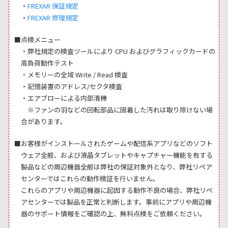
・
FREXAR 保証規定
・
FREXAR 修理規定
■点検メニュー
・弊社規定の検査ツールにより CPU およびグラフィックカードの
高負荷動作テスト
・メモリーの全域 Write / Read 検査
・記憶装置のアドレス/セクタ検査
・エアブローによる内部清掃
※ファンの羽などの回転部品に固着した汚れは取り除けない場
合があります。
■お客様がインストールされたゲームや配信系アプリなどのソフト
ウェア全般、および液晶タブレットやキャプチャー機能を有する
製品などの周辺機器全般は弊社の保証対象外となり、弊社リペア
センターではこれらの動作検証を行いません。
これらのアプリや周辺機器に起因する動作不良の場合、弊社リペ
アセンターでは製品を正常と判断します。事前にアプリや周辺機
器のサポート情報をご確認の上、無料点検をご依頼ください。