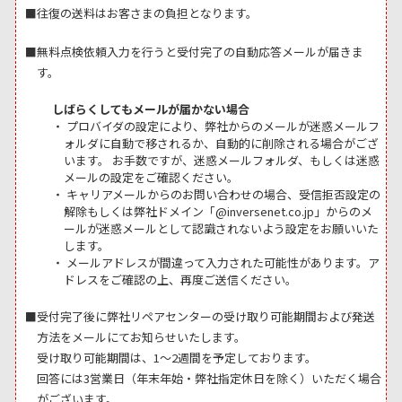
■往復の送料はお客さまの負担となります。
■無料点検依頼入力を行うと受付完了の自動応答メールが届きま
す。
しばらくしてもメールが届かない場合
・ プロバイダの設定により、弊社からのメールが迷惑メールフ
ォルダに自動で移されるか、自動的に削除される場合がござ
います。 お手数ですが、迷惑メールフォルダ、もしくは迷惑
メールの設定をご確認ください。
・ キャリアメールからのお問い合わせの場合、受信拒否設定の
解除もしくは弊社ドメイン「@inversenet.co.jp」からのメ
ールが迷惑メールとして認識されないよう設定をお願いいた
します。
・ メールアドレスが間違って入力された可能性があります。ア
ドレスをご確認の上、再度ご送信ください。
■受付完了後に弊社リペアセンターの受け取り可能期間および発送
方法をメールにてお知らせいたします。
受け取り可能期間は、1～2週間を予定しております。
回答には3営業日（年末年始・弊社指定休日を除く）いただく場合
がございます。