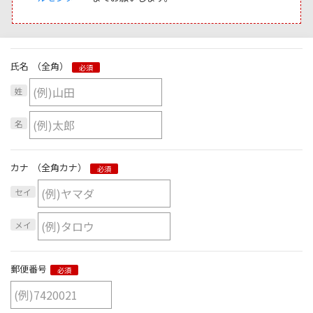
氏名
（全角）
必須
姓
名
カナ
（全角カナ）
必須
セイ
メイ
郵便番号
必須