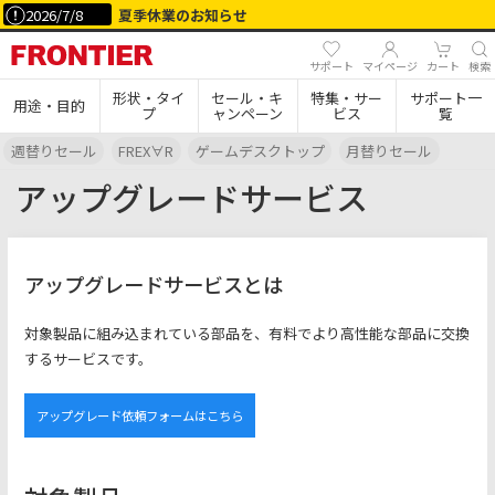
2026/7/8
夏季休業のお知らせ
サポート
マイページ
カート
検索
形状・タイ
セール・キ
特集・サー
サポート一
用途・目的
プ
ャンペーン
ビス
覧
週替りセール
FREX∀R
ゲームデスクトップ
月替りセール
アップグレードサービス
アップグレードサービスとは
対象製品に組み込まれている部品を、有料でより高性能な部品に交換
するサービスです。
アップグレード依頼フォームはこちら