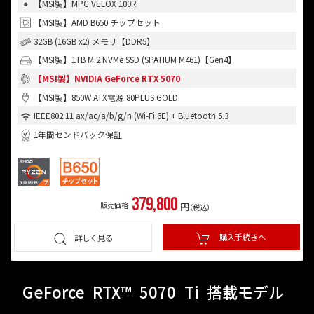
【MSI製】MPG VELOX 100R
【MSI製】AMD B650 チップセット
32GB (16GB x2) メモリ【DDR5】
【MSI製】1TB M.2 NVMe SSD (SPATIUM M461)【Gen4】
【MSI製】NVIDIA GeForce RTX 5070
【MSI製】850W ATX電源 80PLUS GOLD
IEEE802.11 ax/ac/a/b/g/n (Wi-Fi 6E) + Bluetooth 5.3
1年間センドバック保証
379,800
販売価格
円
（税込）
購入手続きへ
詳しく見る
GeForce
RTX™
5070
Ti
搭載モデル