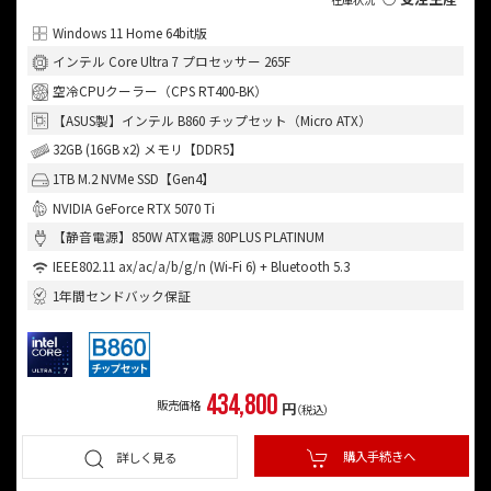
Windows 11 Home 64bit版
インテル Core Ultra 7 プロセッサー 265F
空冷CPUクーラー（CPS RT400-BK）
【ASUS製】インテル B860 チップセット（Micro ATX）
32GB (16GB x2) メモリ【DDR5】
1TB M.2 NVMe SSD【Gen4】
NVIDIA GeForce RTX 5070 Ti
【静音電源】850W ATX電源 80PLUS PLATINUM
IEEE802.11 ax/ac/a/b/g/n (Wi-Fi 6) + Bluetooth 5.3
1年間センドバック保証
434,800
販売価格
円
（税込）
購入手続きへ
詳しく見る