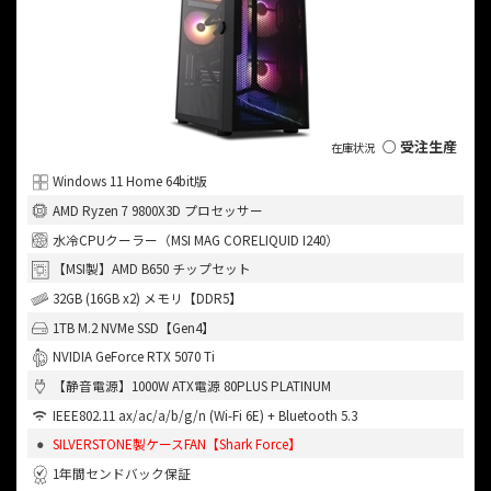
○ 受注生産
Windows 11 Home 64bit版
AMD Ryzen 7 9800X3D プロセッサー
水冷CPUクーラー（MSI MAG CORELIQUID I240）
【MSI製】AMD B650 チップセット
32GB (16GB x2) メモリ【DDR5】
1TB M.2 NVMe SSD【Gen4】
NVIDIA GeForce RTX 5070 Ti
【静音電源】1000W ATX電源 80PLUS PLATINUM
IEEE802.11 ax/ac/a/b/g/n (Wi-Fi 6E) + Bluetooth 5.3
SILVERSTONE製ケースFAN【Shark Force】
1年間センドバック保証