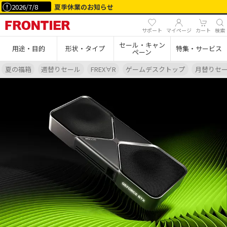
2026/7/8
夏季休業のお知らせ
サポート
マイページ
カート
検索
セール・キャン
用途・目的
形状・タイプ
特集・サービス
ペーン
夏の福箱
週替りセール
FREX∀R
ゲームデスクトップ
月替りセ