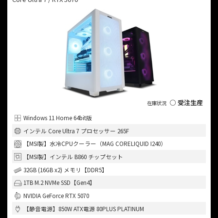
○ 受注生産
Windows 11 Home 64bit版
インテル Core Ultra 7 プロセッサー 265F
【MSI製】水冷CPUクーラー（MAG CORELIQUID I240）
【MSI製】インテル B860 チップセット
32GB (16GB x2) メモリ【DDR5】
1TB M.2 NVMe SSD【Gen4】
NVIDIA GeForce RTX 5070
【静音電源】850W ATX電源 80PLUS PLATINUM