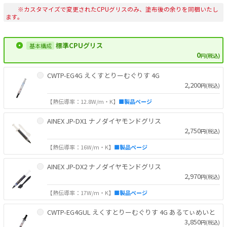
※カスタマイズで変更されたCPUグリスのみ、塗布後の余りを同梱いたし
ます。
標準CPUグリス
0
円(税込)
CWTP-EG4G えくすとりーむぐりす 4G
2,200
円(税込)
【熱伝導率：12.8W/m・K】
■製品ページ
AINEX JP-DX1 ナノダイヤモンドグリス
2,750
円(税込)
【熱伝導率：16W/m・K】
■製品ページ
AINEX JP-DX2 ナノダイヤモンドグリス
2,970
円(税込)
【熱伝導率：17W/m・K】
■製品ページ
CWTP-EG4GUL えくすとりーむぐりす 4G あるてぃめいと
3,850
円(税込)