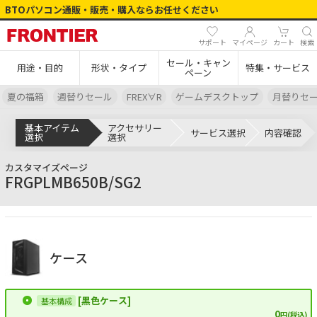
BTOパソコン通販・販売・購入ならお任せください
サポート
マイページ
カート
検索
セール・キャン
用途・目的
形状・タイプ
特集・サービス
ペーン
夏の福箱
週替りセール
FREX∀R
ゲームデスクトップ
月替りセ
基本アイテム
アクセサリー
サービス選択
内容確認
選択
選択
カスタマイズページ
FRGPLMB650B/SG2
ケース
[黒色ケース]
0
円(税込)