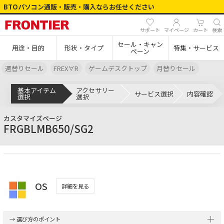
BTOパソコン通販・販売・購入ならお任せください
サポート
マイページ
カート
検索
セール・キャン
用途・目的
形状・タイプ
特集・サービス
ペーン
週替りセール
FREX∀R
ゲームデスクトップ
月替りセール
基本アイテム
アクセサリー
サービス選択
内容確認
選択
選択
カスタマイズページ
FRGBLMB650/SG2
OS
詳細を見る
→ 選び方のポイント