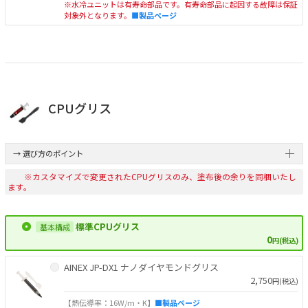
※水冷ユニットは有寿命部品です。有寿命部品に起因する故障は保証
対象外となります。
■製品ページ
CPUグリス
→ 選び方のポイント
※カスタマイズで変更されたCPUグリスのみ、塗布後の余りを同梱いたし
ます。
標準CPUグリス
0
円(税込)
AINEX JP-DX1 ナノダイヤモンドグリス
2,750
円(税込)
【熱伝導率：16W/m・K】
■製品ページ