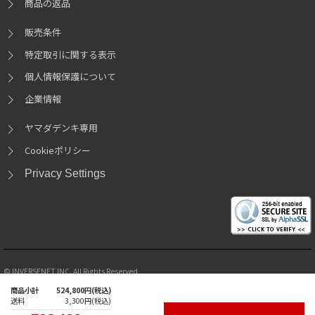
商品の返品
販売条件
特定取引に関する表示
個人情報保護について
企業情報
ヤマダデンキ専用
Cookieポリシー
Privacy Settings
© INVERSENET INC. All Rights Reserved
商品小計
524,800
円
(税込)
Intel、インテル、Intel ロゴ、Intel Inside、Intel Inside ロゴ、Centrino、Centrino Inside、
送料
3,300
円
(税込)
Intel Viiv、Intel Viiv ロゴ、Intel vPro、 Intel vPro ロゴ、Celeron、Celeron Inside、Intel