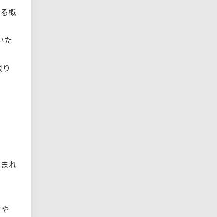
ある概
いた
。
限り
込まれ
プや