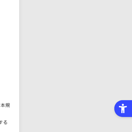
、本規
する