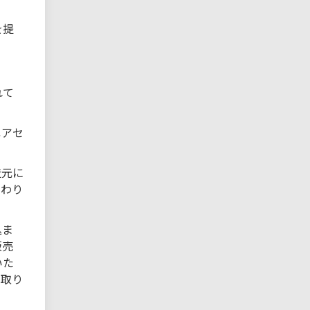
を提
れて
ペアセ
造元に
変わり
込ま
販売
いた
は取り