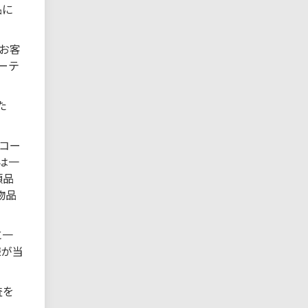
品に
。お客
ーテ
た
コー
は一
頼品
物品
に一
様が当
査を