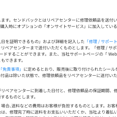
します。センドバックとはリペアセンターに修理依頼品を送付
、購入時にオプションの「オンサイトサービス」に加入してい
入日を証明できるもの」および詳細を記入した
「修理 / サポー
リペアセンターまで送付いただくものとします。「修理 / サ
ロードすることができます。また、当社サポートページの「 Web
ともできます。
条「免責事項」
に定めるとおり、販売後に取り付けられたシール
添付品は除いた状態で、修理依頼品をリペアセンターに送付い
がリペアセンターに到着した日付と、修理依頼品の保証期間、
断するものとします。
場合､送料などの費用はお客様が負担するものとします。お客
合は、修理完了時に送料をお支払いいただくか、当社より着払