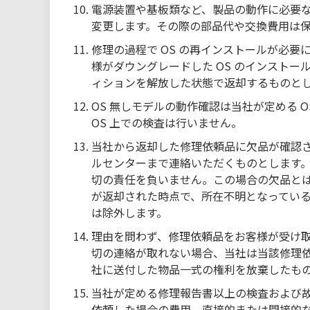
電源装置や基板類など、製品の動作に必要
変更します。その際の部品代や交換費用は
修理の過程で OS の再インストールが必要
様がダウングレードした OS のインストー
ィションを解放した状態で返却するものと
OS 無しモデルの動作確認は当社が定める 
OS 上での検査は行いません。
当社から返却した修理依頼品に欠品が確認さ
ルセンターまで連絡いただくものとします。
切の責任を負いません。この場合の欠品と
が返却された時点で、所在不明となってい
は除外します。
理由を問わず、修理依頼品をお客様が受け
切の連絡が取れない場合、当社は当該修理依
社に送付した物品一式の権利を放棄したも
当社が定める修理報告書以上の検査および
依頼した場合の費用、直接的または間接的