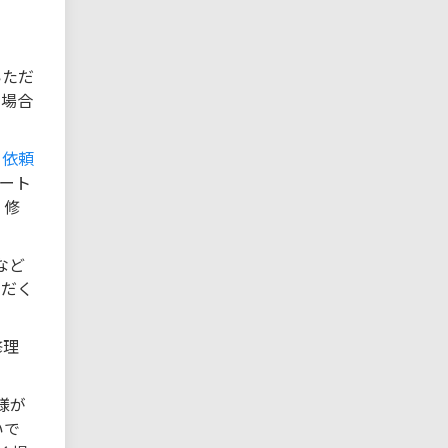
いただ
る場合
ト依頼
ポート
 修
など
ただく
修理
様が
いで