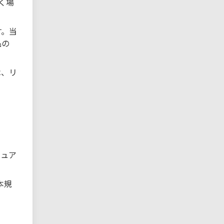
く場
す。当
品の
は、リ
ニュア
本規