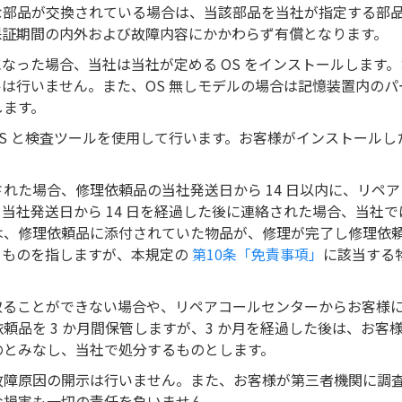
な部品が交換されている場合は、当該部品を当社が指定する部
保証期間の内外および故障内容にかかわらず有償となります。
になった場合、当社は当社が定める OS をインストールします
ルは行いません。また、OS 無しモデルの場合は記憶装置内のパ
します。
OS と検査ツールを使用して行います。お客様がインストールし
れた場合、修理依頼品の当社発送日から 14 日以内に、リペア
当社発送日から 14 日を経過した後に連絡された場合、当社で
は、修理依頼品に添付されていた物品が、修理が完了し修理依
るものを指しますが、本規定の
第10条「免責事項」
に該当する
取ることができない場合や、リペアコールセンターからお客様
頼品を 3 か月間保管しますが、3 か月を経過した後は、お客
のとみなし、当社で処分するものとします。
故障原因の開示は行いません。また、お客様が第三者機関に調
な損害も一切の責任を負いません。