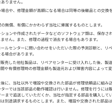
はありません。
い場合や、修理金額が高額になる場合は同等の後継品との交換
理の無償、有償にかかわらず当社に帰属するものとします。
ーションや作成されたデータなどのソフトウェア類は、保存さ
しません。また、修理の過程で消去する場合もあります。
コールセンターに問い合わせをいただいた際の予測診断と、リ
なる場合があります。
が販売した他社製品は、リペアセンターに受け入れした後、製
期間や有償修理時の修理金額も製造元および障害内容によって
た後に、当社以外で増設や交換された部品が修理依頼品に組み
ンターでは当該部品の動作確認は行いません。修理を行うには
ターまで追送していただくか、当社が指定する部品を購入して
用は別途請求するものとします。また、増設や交換された部品