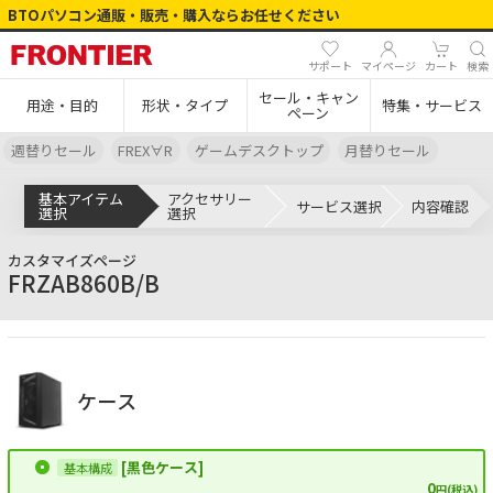
BTOパソコン通販・販売・購入ならお任せください
サポート
マイページ
カート
検索
セール・キャン
用途・目的
形状・タイプ
特集・サービス
ペーン
週替りセール
FREX∀R
ゲームデスクトップ
月替りセール
基本アイテム
アクセサリー
サービス選択
内容確認
選択
選択
カスタマイズページ
FRZAB860B/B
ケース
[黒色ケース]
0
円(税込)