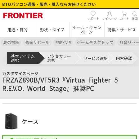
BTOパソコン通販・販売・購入ならお任せください
サポート
マイページ
カート
検索
セール・キャン
用途・目的
形状・タイプ
特集・サービス
ペーン
夏の福箱
週替りセール
FREX∀R
ゲームデスクトップ
月替りセ
基本アイテム
アクセサリー
サービス選択
内容確認
選択
選択
カスタマイズページ
FRZAZ890B/VF5R3『Virtua
Fighter
5
R.E.V.O.
World
Stage』推奨PC
ケース