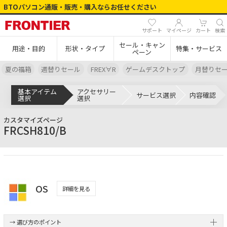
BTOパソコン通販・販売・購入ならお任せください
サポート
マイページ
カート
検索
セール・キャン
用途・目的
形状・タイプ
特集・サービス
ペーン
夏の福箱
週替りセール
FREX∀R
ゲームデスクトップ
月替りセ
基本アイテム
アクセサリー
サービス選択
内容確認
選択
選択
カスタマイズページ
FRCSH810/B
OS
詳細を見る
→ 選び方のポイント