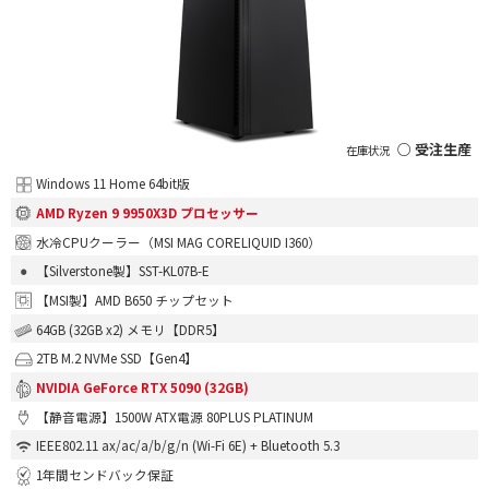
○ 受注生産
Windows 11 Home 64bit版
AMD Ryzen 9 9950X3D プロセッサー
水冷CPUクーラー（MSI MAG CORELIQUID I360）
【Silverstone製】SST-KL07B-E
【MSI製】AMD B650 チップセット
64GB (32GB x2) メモリ【DDR5】
2TB M.2 NVMe SSD【Gen4】
NVIDIA GeForce RTX 5090 (32GB)
【静音電源】1500W ATX電源 80PLUS PLATINUM
IEEE802.11 ax/ac/a/b/g/n (Wi-Fi 6E) + Bluetooth 5.3
1年間センドバック保証