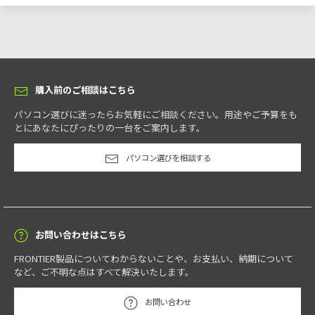
AMD Ryzen 9 9950X プロセッサー (4.3GHz [最大5.7GHz] / 16コア / 32スレ
選択可
ッド / 64MB L3キャッシュ / TDP 170W)
※11
AMD Ryzen 9 9950X3D プロセッサー (4.3GHz [最大5.7GHz] / 16コア / 32ス
選択可
電話サポート
レッド / 128MB L3キャッシュ / TDP 170W)
※11
購入前のご相談はこちら
ご購入後も安心の電話サポートです。
チップセット
パソコン選びに迷ったらお気軽にご相談ください。用途やご予算をも
とにあなたにぴったりの一台をご案内します。
AMD B650 チップセット
パソコン選びを相談する
メモリ
※12
※13
オプション保証
PC5-44800(DDR5-5600) DDR5 SDRAM DIMM 32GB(16GB×2)
選択可
※15
FRONTIERおすすめのオプション保証
PC5-44800(DDR5-5600) DDR5 SDRAM DIMM 32GB(32GB×1)
選択可
※15
お問い合わせはこちら
PC5-44800(DDR5-5600) DDR5 SDRAM DIMM 64GB(32GB×2)
選択可
※15
FRONTIER製品についてわからないことや、お支払い、納期について
PC5-44800(DDR5-5600) DDR5 SDRAM DIMM 128GB(32GB×4)
選択可
※14
※15
プレミアム保証
など、ご不明な点はすべて解決いたします。
お問い合わせ
対象のパソコン本体は、ご購入から3年間無償で修理させていただきま
メモリ最大搭載可能容量