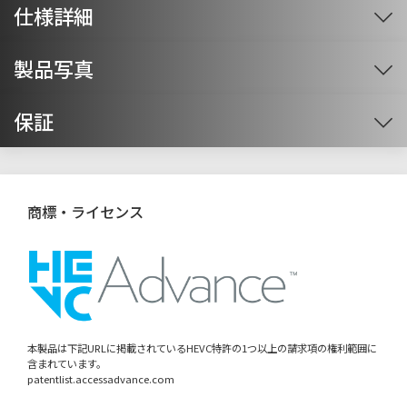
仕様詳細
※1
※2
※3
※4
※5
※6
※7
※8
製品写真
※画像をクリックすると拡大します。
保証
OS
※9
Windows® 11 Home 64bit版
初期設定は、インターネット接続が必
選択可
※10
標準保証
須となります。
Windows® 11 Pro 64bit版 初期設定は、インターネット接続が必須とな
選択可
ご購入後も安心の標準万全サポート
商標・ライセンス
ります。
1年間センドバック保証
CPU / キャッシュメモリ
AMD Ryzen 7 9700X プロセッサー (3.8GHz [最大5.5GHz] / 8コア / 16スレ
選択可
ッド / 32MB L3キャッシュ / TDP 65W)
※11
弊社製パソコン本体は、全機種ご購入から1年間無償で修理させていた
AMD Ryzen 7 9800X3D プロセッサー (4.7GHz [最大5.2GHz] / 8コア / 16ス
だきます。
選択可
本製品は下記URLに掲載されているHEVC特許の1つ以上の請求項の権利範囲に
レッド / 96MB L3キャッシュ / TDP 120W)
※11
含まれています。
弊社に返送していただき、修理するサービスです。
patentlist.accessadvance.com
AMD Ryzen 7 9850X3D プロセッサー (4.7GHz [最大5.6GHz] / 8コア / 16ス
選択可
レッド / 96MB L3キャッシュ / TDP 120W)
※11