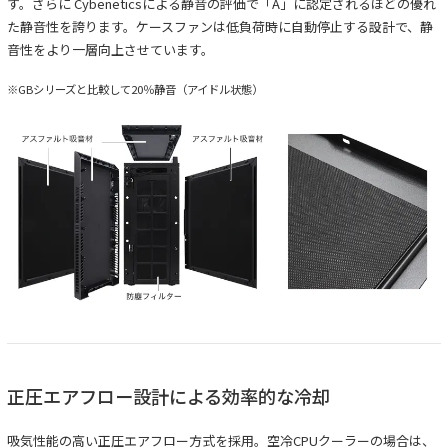
す。さらに Cybeneticsによる静音の評価で「A」に認定されるほどの優れ
た静音性を誇ります。ケースファンは低負荷時に自動停止する設計で、静
音性をより一層向上させています。
※GBシリーズと比較して20％静音（アイドル状態）
正圧エアフロー設計による効率的な冷却
吸気性能の高い正圧エアフロー方式を採用。空冷CPUクーラーの場合は、