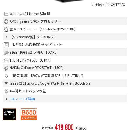
○ 受注生産
Windows 11 Home 64bit版
AMD Ryzen 7 9700X プロセッサー
空冷CPUクーラー（CPS RZ620Pro TC BK）
【Silverstone製】SST-KL07B-E
【MSI製】AMD B650 チップセット
32GB (16GB x2) メモリ【DDR5】
1TB M.2 NVMe SSD【Gen4】
NVIDIA GeForce RTX 5070 Ti (16GB)
【静音電源】1200W ATX電源 80PLUS PLATINUM
IEEE802.11 ax/ac/a/b/g/n (Wi-Fi 6E) + Bluetooth 5.3
1年間センドバック保証
CRシリーズ詳細
419,800
販売価格
円
（税込）