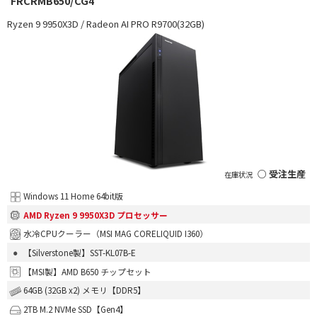
FRCRMB650/CG4
Ryzen 9 9950X3D / Radeon AI PRO R9700(32GB)
○ 受注生産
Windows 11 Home 64bit版
AMD Ryzen 9 9950X3D プロセッサー
水冷CPUクーラー（MSI MAG CORELIQUID I360）
【Silverstone製】SST-KL07B-E
【MSI製】AMD B650 チップセット
64GB (32GB x2) メモリ【DDR5】
2TB M.2 NVMe SSD【Gen4】