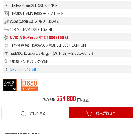
【Silverstone製】SST-KL07B-E
【MSI製】AMD B650 チップセット
32GB (16GB x2) メモリ【DDR5】
1TB M.2 NVMe SSD【Gen4】
NVIDIA GeForce RTX 5080 (16GB)
【静音電源】1500W ATX電源 80PLUS PLATINUM
IEEE802.11 ax/ac/a/b/g/n (Wi-Fi 6E) + Bluetooth 5.3
1年間センドバック保証
CRシリーズ詳細
564,800
販売価格
円
（税込）
購入手続きへ
詳しく見る