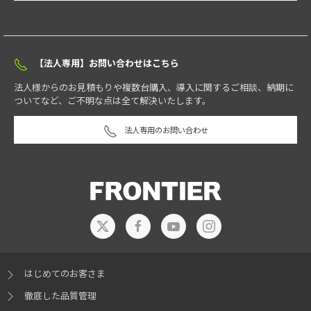
す。
128GB（32GB x4）
弊社に返送していただき、修理するサービスです。
【法人専用】お問い合わせはこちら
メモリースロット数（空数）
法人様からのお見積もりや複数台購入、導入に関するご相談、納期に
4
※空数はBTO構成によって変動
ついてなど、ご不明な点は全て解決いたします。
オンサイトサービス（訪問部品交換サービス）
法人専用のお問い合わせ
グラフィックアクセラレーター / ビデオメモリ
※17
お客様のご自宅、又はオフィスに専門のスタッフがお伺いし、故障し
たパーツの交換を行うサービスです。
NVIDIA® GeForce RTX™ 5060/8GB
選択可
※20
※21
NVIDIA® GeForce RTX™ 5060 Ti/8GB
選択可
※20
※21
1年間オンサイトサービス
NVIDIA® GeForce RTX™ 5060 Ti/16GB
選択可
※20
※21
3年間オンサイトサービス
NVIDIA® GeForce RTX™ 5070/12GB
選択可
※20
※21
NVIDIA® GeForce RTX™ 5070 Ti/16GB
選択可
※20
※21
NVIDIA® GeForce RTX™ 5080/16GB
選択可
※20
※21
はじめてのお客さま
NVIDIA® GeForce RTX™ 5090/32GB
選択可
※20
※21
徹底した品質管理