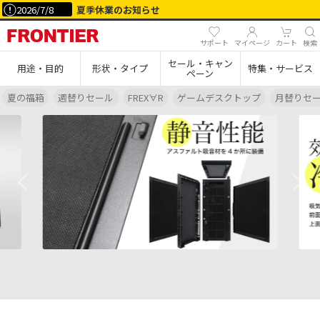
2026/7/8
夏季休業のお知らせ
サポート
マイページ
カート
検索
セール・キャン
用途・目的
形状・タイプ
特集・サービス
ペーン
夏の福箱
週替りセール
FREX∀R
ゲームデスクトップ
月替りセ