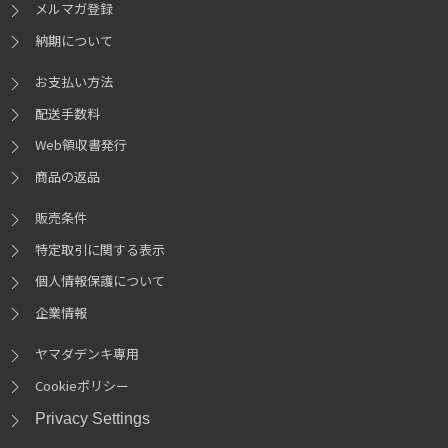
メルマガ登録
ディスプレイ出力
※22
※23
※24
納期について
1,920 x 1,080ドット(推奨)
お支払い方法
配送手数料
ストレージ(1台目)
※25
※26
Web領収書発行
500GB PCI Express SSD(M.2)
選択可
※パーティション分割不可
商品の返品
512GB PCI Express SSD(M.2)
選択可
※パーティション分割不可
1TB PCI Express SSD(M.2)
販売条件
選択可
※パーティション分割不可
2TB PCI Express SSD(M.2)
選択可
※パーティション分割不可
特定取引に関する表示
4TB PCI Express SSD(M.2)
選択可
※パーティション分割不可
個人情報保護について
企業情報
ストレージ(2台目)
※25
ヤマダデンキ専用
無し
選択可
Cookieポリシー
500GB PCI Express SSD(M.2)
選択可
※パーティション分割不可
Privacy Settings
512GB PCI Express SSD(M.2)
選択可
※パーティション分割不可