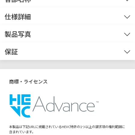
ソフト・サービス
前面
左側面
背面
仕様詳細
ケース
前面
容量30Lのコンパクトサイズに高いエアフロー性能
※1
※2
※3
※4
※5
※6
※7
※8
製品写真
を誇るミニタワー
※画像をクリックすると拡大します。
保証
滑らかな角丸のシンプルかつスマートな外観で様々なインテリアにも馴染
OS
※9
みやすいデザインとなっています。サイズは幅約215mm × 高さ約347mm
Windows® 11 Home 64bit版 ]
初期設定は、インターネット接続が必
× 奥行約401mmで、容量は約30Lとコンパクトながら、ボトムからトップ
選択可
※10
標準保証
須となります。
へのスムーズなエアフローを実現する「垂直エアフロー構造」採用で冷却
Windows® 11 Pro 64bit版 初期設定は、インターネット接続が必須とな
選択可
性能も優れています。上面にはUSB Type-A 3.2 Gen1×2を備えており、周
ご購入後も安心の標準万全サポート
商標・ライセンス
ります。
辺機器の接続も容易です。
※ ケースカラーは2色から選択可能
1年間センドバック保証
CPU / キャッシュメモリ
AMD Ryzen 7 9800X3D プロセッサー (4.7GHz [最大5.2GHz] / 8コア / 16ス
選択可
レッド / 96MB L3キャッシュ / TDP 120W)
※11
弊社製パソコン本体は、全機種ご購入から1年間無償で修理させていた
AMD Ryzen 7 9700X プロセッサー (3.8GHz [最大5.5GHz] / 8コア / 16スレ
だきます。
選択可
本製品は下記URLに掲載されているHEVC特許の1つ以上の請求項の権利範囲に
ッド / 32MB L3キャッシュ / TDP 65W)
※11
含まれています。
弊社に返送していただき、修理するサービスです。