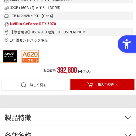
32GB (16GB x2) メモリ【DDR5】
1TB M.2 NVMe SSD【Gen4】
NVIDIA GeForce RTX 5070
【静音電源】850W ATX電源 80PLUS PLATINUM
1年間センドバック保証
392,800
販売価格
円
（税込）
購入手続きへ
詳しく見る
製品特徴
ケース
CPU
マザーボード
OS
各部名称