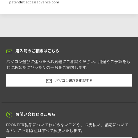
patentlist.accessadvance.com
AMD Ryzen 7 7800X3D プロセッサー (4.2GHz [最大5.0GHz] / 8コア / 16ス
選択可
CTIA規格の4極ミニプラグのヘッドセットやマイク付きイヤホンを使用することが
レッド / 96MB L3キャッシュ / TDP 120W)
※11
できます。
チップセット
電話サポート
左側面
AMD A620A チップセット
垂直エアフロー構造で効率的なエアフローを実現
購入前のご相談はこちら
ご購入後も安心の電話サポートです。
パソコン選びに迷ったらお気軽にご相談ください。用途やご予算をも
メモリ
※13
※14
とにあなたにぴったりの一台をご案内します。
PC4-44800(DDR5-5600) DDR5 SDRAM DIMM 16GB(8GB×2)
選択可
※15
パソコン選びを相談する
PC4-44800(DDR5-5600) DDR5 SDRAM DIMM 16GB(16GB×1)
選択可
※15
PC4-44800(DDR5-5600) DDR5 SDRAM DIMM 32GB(16GB×2)
選択可
※15
オプション保証
PC4-44800(DDR5-5600) DDR5 SDRAM DIMM 64GB(32GB×2)
選択可
※15
FRONTIERおすすめのオプション保証
お問い合わせはこちら
メモリ最大搭載可能容量
FRONTIER製品についてわからないことや、お支払い、納期について
プレミアム保証
など、ご不明な点はすべて解決いたします。
64GB（32GB x2）