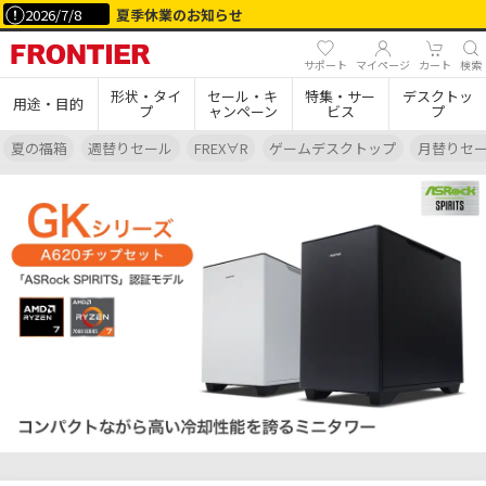
2026/7/8
夏季休業のお知らせ
サポート
マイページ
カート
検索
形状・タイ
セール・キ
特集・サー
デスクトッ
用途・目的
プ
ャンペーン
ビス
プ
夏の福箱
週替りセール
FREX∀R
ゲームデスクトップ
月替りセ