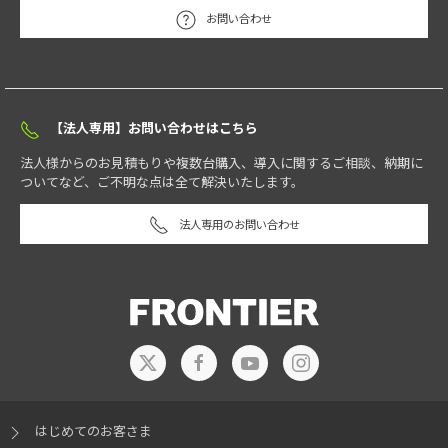
ボトムから空気を取り込み、トップと背面からスムーズに排気する「垂直
お問い合わせ
エアフロー構造」で効率的なエアフローを実現しております。
対象のパソコン本体は、ご購入から3年間無償で修理させていただきま
トップとボトムには着脱可能な防塵ダストフィルターがあり、またツール
メモリースロット数（空数）
す。
レスでサイドパネルを取り外せるので、日々のメンテナンスも簡単にでき
弊社に返送していただき、修理するサービスです。
2
ます。
※空数はBTO構成によって変動
背面
【法人専用】お問い合わせはこちら
法人様からのお見積もりや複数台購入、導入に関するご相談、納期に
グラフィックスカード付き製品の一例
グラフィックアクセラレーター / ビデオメモリ
※16
ついてなど、ご不明な点は全て解決いたします。
オンサイトサービス（訪問部品交換サービス）
NVIDIA® GeForce RTX™ 5060Ti/8GB
選択可
※19
※20
NVIDIA® GeForce RTX™ 5060Ti/16GB
法人専用のお問い合わせ
選択可
※19
※20
NVIDIA® GeForce RTX™ 5070/12GB
選択可
※19
※20
お客様のご自宅、又はオフィスに専門のスタッフがお伺いし、故障し
NVIDIA® GeForce RTX™ 5070Ti/16GB
選択可
たパーツの交換を行うサービスです。
※19
※20
トップ
ボトム
AMD RADEON RX9060XT/8GB
選択可
※19
※20
1年間オンサイトサービス
AMD RADEON RX9060XT/16GB
選択可
※19
※20
3年間オンサイトサービス
AMD RADEON RX9070/16GB
選択可
※19
※20
AMD RADEON RX9070XT/16GB
選択可
※19
※20
AMD
Ryzen™
7000/9000シリーズ搭載
CPU
はじめてのお客さま
AMD Ryzen 7 7800X3Dは、3D V-Cache技術を搭載した8コア16スレッドの