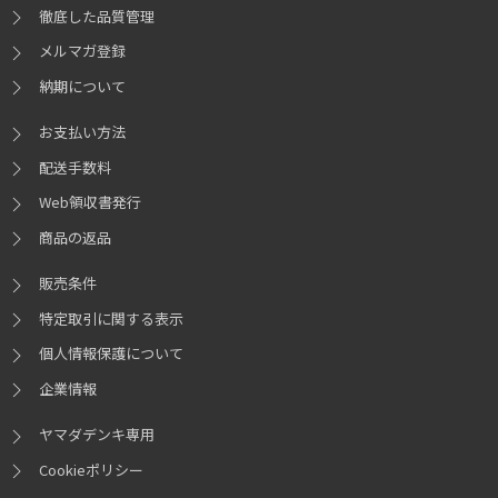
ディスプレイ出力
※21
※22
※23
徹底した品質管理
高性能ゲーミングCPUで、最大5.0GHz動作と96MBの大容量L3キャッシュ
1,920 x 1,080ドット(推奨)
により、特にCPU依存の高いタイトルにおいて卓越したフレームレートを
メルマガ登録
実現します。その後継となるRyzen 7 9800X3Dは、最新のZen 5アーキテク
納期について
チャを採用しつつ3D V-Cacheを継承。より高度なIPC向上と電力効率の改
グラフィックスカードを取り付けた場合はマザーボード搭載の映像出力端子は使用
ストレージ(1台目)
※24
※25
善により、7800X3Dを上回るゲーミング性能とマルチタスク処理能力を発
お支払い方法
できません。赤いＸシールを剥がさないでください。
揮します。両製品は、競技性の高いeスポーツタイトルから最新のAAAゲー
500GB PCI Express SSD(M.2)
写真のグラフィックスカードの映像出力端子の配置、種類、数は一例です。グラフ
選択可
配送手数料
ムに至るまで、安定した高FPSと快適なプレイ環境を提供する、ゲーマー
ィックスカードの映像出力端子の種類は購入時のカスタマイズページのグラフィッ
512GB PCI Express SSD(M.2)
選択可
ク欄をご参照ください。
向けに最適化されたCPUです。
Web領収書発行
1TB PCI Express SSD(M.2)
選択可
仕様によりパーツの組み合わせが写真と異なる場合があります。
商品の返品
2TB PCI Express SSD(M.2)
選択可
4TB PCI Express SSD(M.2)
選択可
前面
左側面
背面
販売条件
特定取引に関する表示
ストレージ(2台目)
※24
個人情報保護について
無し
企業情報
選択可
500GB PCI Express SSD(M.2)
選択可
ASRock
A620AM-X
採用
マザーボード
ヤマダデンキ専用
512GB PCI Express SSD(M.2)
選択可
1TB PCI Express SSD(M.2)
Cookieポリシー
選択可
コストパフォーマンス重視のエントリーグレードながら、ゲーミング用途
2TB PCI Express SSD(M.2)
選択可