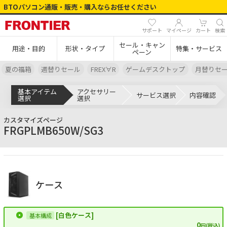
BTOパソコン通販・販売・購入ならお任せください
サポート
マイページ
カート
検索
セール・キャン
用途・目的
形状・タイプ
特集・サービス
ペーン
夏の福箱
週替りセール
FREX∀R
ゲームデスクトップ
月替りセ
基本アイテム
アクセサリー
サービス選択
内容確認
選択
選択
カスタマイズページ
FRGPLMB650W/SG3
ケース
[白色ケース]
0
円(税込)