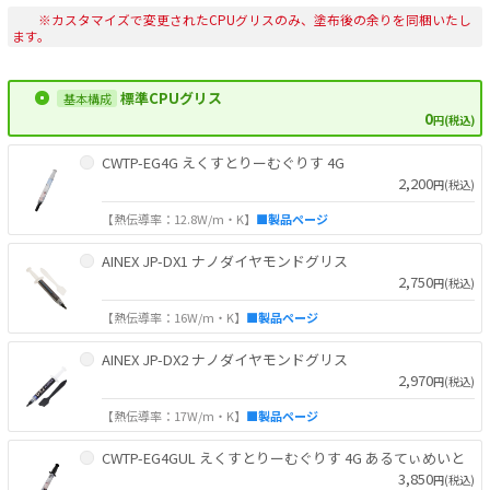
※カスタマイズで変更されたCPUグリスのみ、塗布後の余りを同梱いたし
ます。
標準CPUグリス
0
円(税込)
CWTP-EG4G えくすとりーむぐりす 4G
2,200
円(税込)
【熱伝導率：12.8W/m・K】
■製品ページ
AINEX JP-DX1 ナノダイヤモンドグリス
2,750
円(税込)
【熱伝導率：16W/m・K】
■製品ページ
AINEX JP-DX2 ナノダイヤモンドグリス
2,970
円(税込)
【熱伝導率：17W/m・K】
■製品ページ
CWTP-EG4GUL えくすとりーむぐりす 4G あるてぃめいと
3,850
円(税込)