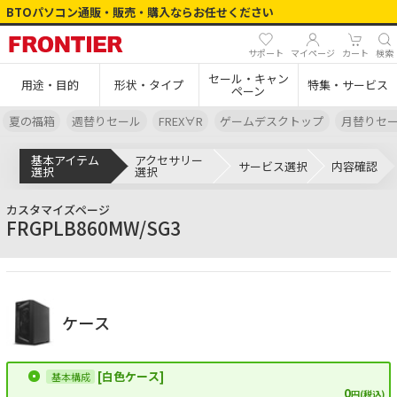
BTOパソコン通販・販売・購入ならお任せください
サポート
マイページ
カート
検索
セール・キャン
用途・目的
形状・タイプ
特集・サービス
ペーン
夏の福箱
週替りセール
FREX∀R
ゲームデスクトップ
月替りセ
基本アイテム
アクセサリー
サービス選択
内容確認
選択
選択
カスタマイズページ
FRGPLB860MW/SG3
ケース
[白色ケース]
0
円(税込)