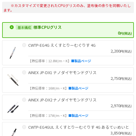
※カスタマイズで変更されたCPUグリスのみ、塗布後の余りを同梱いたし
ます。
標準CPUグリス
0
円(税込)
CWTP-EG4G えくすとりーむぐりす 4G
2,200
円(税込)
【熱伝導率：12.8W/m・K】
■製品ページ
AINEX JP-DX1 ナノダイヤモンドグリス
2,750
円(税込)
【熱伝導率：16W/m・K】
■製品ページ
AINEX JP-DX2 ナノダイヤモンドグリス
2,970
円(税込)
【熱伝導率：17W/m・K】
■製品ページ
CWTP-EG4GUL えくすとりーむぐりす 4G あるてぃめいと
3,850
円(税込)