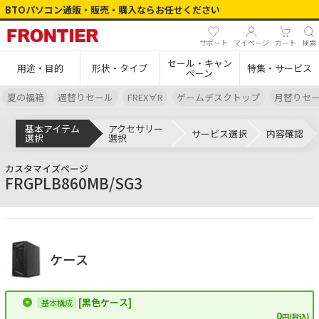
BTOパソコン通販・販売・購入ならお任せください
サポート
マイページ
カート
検索
セール・キャン
用途・目的
形状・タイプ
特集・サービス
ペーン
夏の福箱
週替りセール
FREX∀R
ゲームデスクトップ
月替りセ
基本アイテム
アクセサリー
サービス選択
内容確認
選択
選択
カスタマイズページ
FRGPLB860MB/SG3
ケース
[黒色ケース]
0
円(税込)