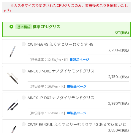
※カスタマイズで変更されたCPUグリスのみ、塗布後の余りを同梱いたし
ます。
標準CPUグリス
0
円(税込)
CWTP-EG4G えくすとりーむぐりす 4G
2,200
円(税込)
【熱伝導率：12.8W/m・K】
■製品ページ
AINEX JP-DX1 ナノダイヤモンドグリス
2,750
円(税込)
【熱伝導率：16W/m・K】
■製品ページ
AINEX JP-DX2 ナノダイヤモンドグリス
2,970
円(税込)
【熱伝導率：17W/m・K】
■製品ページ
CWTP-EG4GUL えくすとりーむぐりす 4G あるてぃめいと
3,850
円(税込)