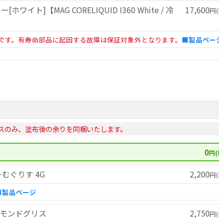
ワイト]【MAG CORELIQUID I360 White / 冷
17,600
円(
です。有寿命部品に起因する故障は保証対象外となります。
■製品ペー
スのみ、塗布後の余りを同梱いたします。
0
円(
ーむぐりす 4G
2,200
円(
■製品ページ
ダイヤモンドグリス
2,750
円(