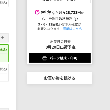
税込)
なら
月々28,733円
か
ら。分割手数料無料
3・6・12回払い
は本人確認が
必要となります
詳細はこちら
出荷日の目安
8月20日出荷予定
税込)
パーツ構成・印刷
税込)
お買い物を続ける