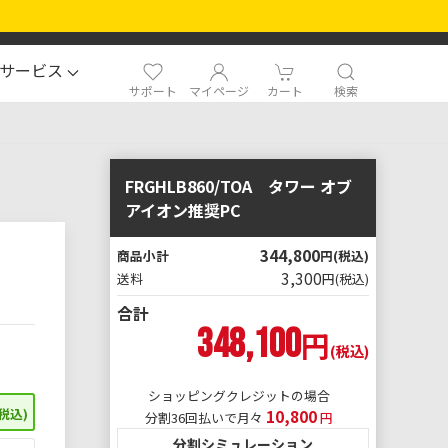
サービス
サポート
マイページ
カート
検索
FRGHLB860/TOA タワー オブ
アイオン推奨PC
344,800
商品小計
円
(税込)
3,300
送料
円
(税込)
合計
348,100
円
ショッピングクレジットの場合
税込)
10,800
分割36回払いで月々
円
分割シミュレーション