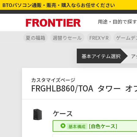
BTOパソコン通販・販売・購入ならお任せください
用途・目的で探す
夏の福箱
週替りセール
FREX∀R
ゲームデ
基本アイテム選択
ア
カスタマイズページ
FRGHLB860/TOA
タワー
オ
ケース
[白色ケース]