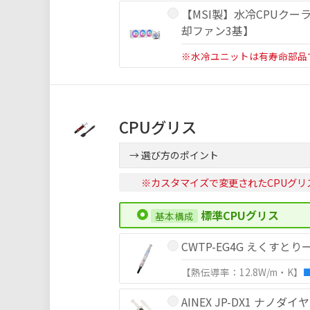
【MSI製】水冷CPUクーラー[ホ
却ファン3基】
※水冷ユニットは有寿命部品
CPUグリス
→ 選び方のポイント
※カスタマイズで変更されたCPUグリ
標準CPUグリス
CWTP-EG4G えくすとり
【熱伝導率：12.8W/m・K】
AINEX JP-DX1 ナノ