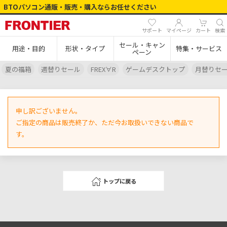
BTOパソコン通販・販売・購入ならお任せください
サポート
マイページ
カート
検索
セール・キャン
用途・目的
形状・タイプ
特集・サービス
ペーン
夏の福箱
週替りセール
FREX∀R
ゲームデスクトップ
月替りセ
申し訳ございません。
ご指定の商品は販売終了か、ただ今お取扱いできない商品で
す。
トップに戻る