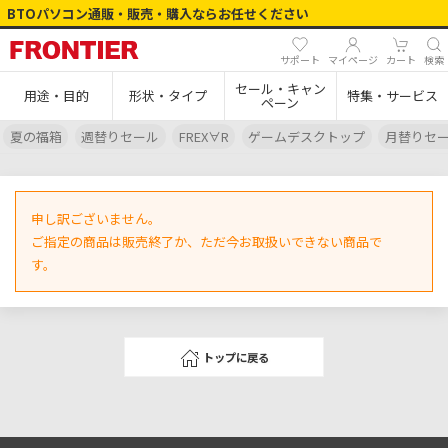
BTOパソコン通販・販売・購入ならお任せください
サポート
マイページ
カート
検索
セール・キャン
用途・目的
形状・タイプ
特集・サービス
ペーン
夏の福箱
週替りセール
FREX∀R
ゲームデスクトップ
月替りセ
申し訳ございません。
ご指定の商品は販売終了か、ただ今お取扱いできない商品で
す。
トップに戻る