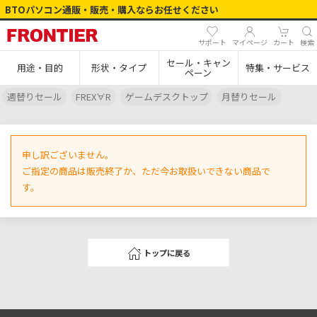
BTOパソコン通販・販売・購入ならお任せください
サポート
マイページ
カート
検索
セール・キャン
用途・目的
形状・タイプ
特集・サービス
ペーン
週替りセール
FREX∀R
ゲームデスクトップ
月替りセール
申し訳ございません。
ご指定の商品は販売終了か、ただ今お取扱いできない商品で
す。
トップに戻る