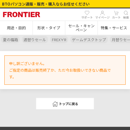
BTOパソコン通販・販売・購入ならお任せください
サポート
マイページ
カート
検索
セール・キャン
用途・目的
形状・タイプ
特集・サービス
ペーン
夏の福箱
週替りセール
FREX∀R
ゲームデスクトップ
月替りセ
申し訳ございません。
ご指定の商品は販売終了か、ただ今お取扱いできない商品で
す。
トップに戻る