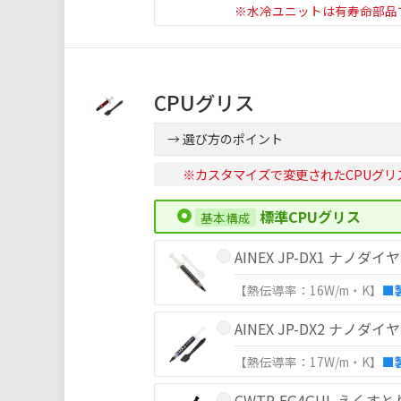
※水冷ユニットは有寿命部品
CPUグリス
→ 選び方のポイント
※カスタマイズで変更されたCPUグリ
標準CPUグリス
AINEX JP-DX1 ナノ
【熱伝導率：16W/m・K】
■
AINEX JP-DX2 ナノ
【熱伝導率：17W/m・K】
■
CWTP-EG4GUL えく