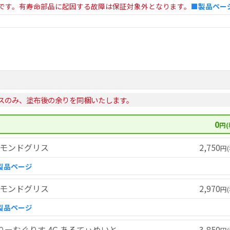
です。有寿命部品に起因する故障は保証対象外となります。
■製品ペー
スのみ、塗布後の余りを同梱いたします。
0
円(
ダイヤモンドグリス
2,750
円(
製品ページ
ダイヤモンドグリス
2,970
円(
製品ページ
すとりーむぐりす 4G あるてぃめいと
3,850