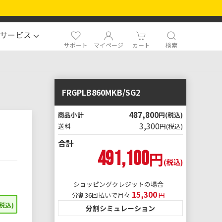
サービス
サポート
マイページ
カート
検索
FRGPLB860MKB/SG2
487,800
商品小計
円
(税込)
3,300
送料
円
(税込)
合計
491,100
円
ショッピングクレジットの場合
15,300
分割36回払いで月々
円
税込)
分割シミュレーション