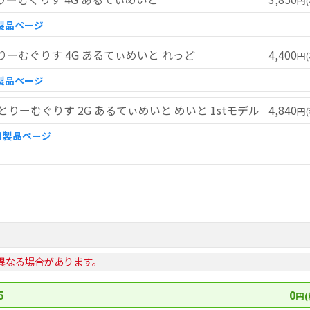
円(
製品ページ
すとりーむぐりす 4G あるてぃめいと れっど
4,400
円(
製品ページ
くすとりーむぐりす 2G あるてぃめいと めいと 1stモデル
4,840
円(
■製品ページ
異なる場合があります。
5
0
円(