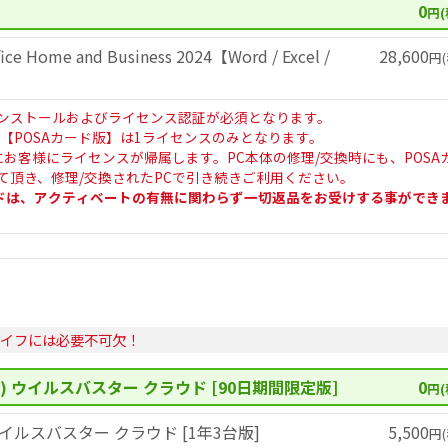
0
円(
ce Home and Business 2024【Word / Excel /
28,600
円(
ンストールおよびライセンス認証が必須となります。
ffice【POSAカード版】は1ライセンスのみとなります。
にお客様にライセンスが帰属します。PC本体の修理/交換時にも、POSA
て頂き、修理/交換されたPCで引き続きご利用ください。
ードは、アクティベートの有無に関わらず一切返品をお受けする事ができ
ライフには必要不可欠！
) ウイルスバスター クラウド [90日期間限定版]
0
円(
イルスバスター クラウド [1年3台版]
5,500
円(