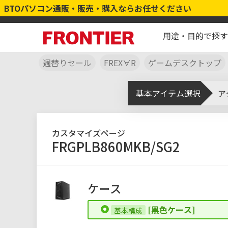
BTOパソコン通販・販売・購入ならお任せください
用途・目的で探す
週替りセール
FREX∀R
ゲームデスクトップ
基本アイテム選択
ア
カスタマイズページ
FRGPLB860MKB/SG2
ケース
[黒色ケース]