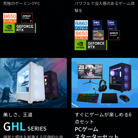
究極のゲーミングPC
パワフルで没入感のあるゲーム体
験を
美しさ、王道
すぐにゲームが楽しめる6
G
HL
点セット
SERIES
PCゲーム
スターターセット
視覚と感性を刺激する圧倒的な存