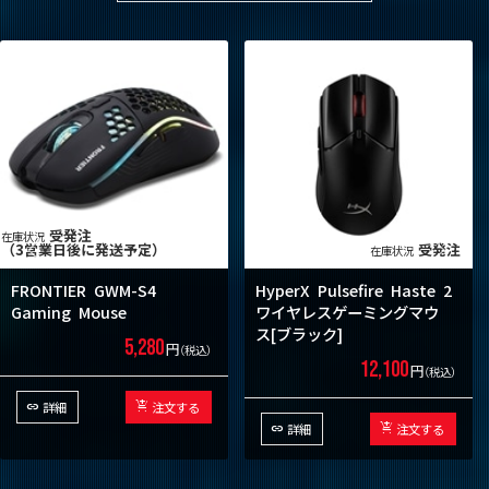
受発注
（3営業日後に発送予定）
受発注
FRONTIER
GWM-S4
HyperX
Pulsefire
Haste
2
Gaming
Mouse
ワイヤレスゲーミングマウ
ス[ブラック]
5,280
円
（税込）
12,100
円
（税込）
詳細
注文する
詳細
注文する