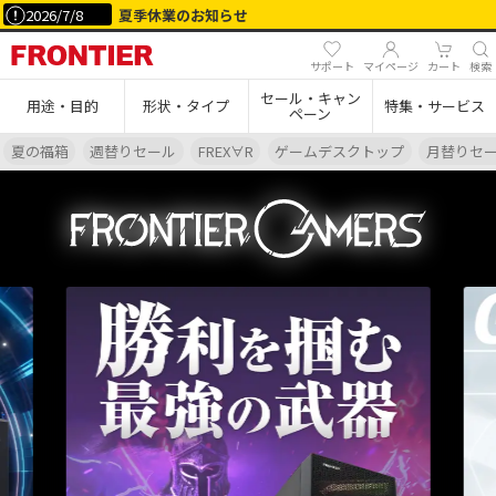
2026/7/8
夏季休業のお知らせ
サポート
マイページ
カート
検索
セール・キャン
用途・目的
形状・タイプ
特集・サービス
ペーン
夏の福箱
週替りセール
FREX∀R
ゲームデスクトップ
月替りセ